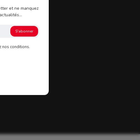
tter et ne manquez
ctualités...
S'abonner
z nos conditions.